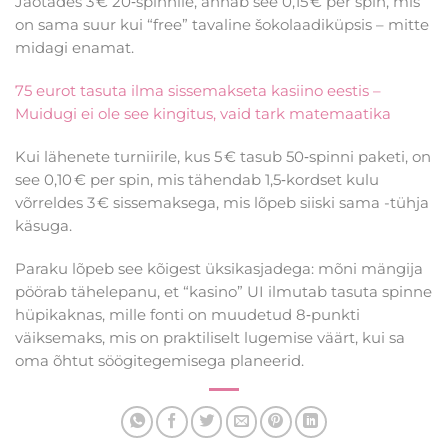
Jaotades 3 € 20‑spinnile, annab see 0,15 € per spin, mis
on sama suur kui “free” tavaline šokolaadiküpsis – mitte
midagi enamat.
75 eurot tasuta ilma sissemakseta kasiino eestis –
Muidugi ei ole see kingitus, vaid tark matemaatika
Kui lähenete turniirile, kus 5 € tasub 50‑spinni paketi, on
see 0,10 € per spin, mis tähendab 1,5‑kordset kulu
võrreldes 3 € sissemaksega, mis lõpeb siiski sama -tühja
käsuga.
Paraku lõpeb see kõigest üksikasjadega: mõni mängija
pöörab tähelepanu, et “kasino” UI ilmutab tasuta spinne
hüpikaknas, mille fonti on muudetud 8‑punkti
väiksemaks, mis on praktiliselt lugemise väärt, kui sa
oma õhtut söögitegemisega planeerid.