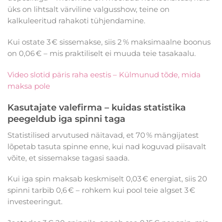
üks on lihtsalt värviline valgusshow, teine on
kalkuleeritud rahakoti tühjendamine.
Kui ostate 3 € sissemakse, siis 2 % maksimaalne boonus
on 0,06 € – mis praktiliselt ei muuda teie tasakaalu.
Video slotid päris raha eestis – Külmunud tõde, mida
maksa pole
Kasutajate valefirma – kuidas statistika
peegeldub iga spinni taga
Statistilised arvutused näitavad, et 70 % mängijatest
lõpetab tasuta spinne enne, kui nad koguvad piisavalt
võite, et sissemakse tagasi saada.
Kui iga spin maksab keskmiselt 0,03 € energiat, siis 20
spinni tarbib 0,6 € – rohkem kui pool teie algset 3 €
investeeringut.